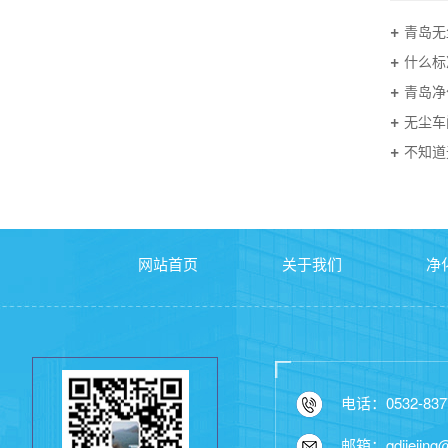
青岛无
什么标
青岛净
无尘车
不知道
网站首页
关于我们
净
电话：0532-837
邮箱：qdjiejing