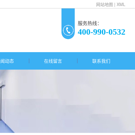
网站地图
|
XML
服务热线：
400-990-0532
新闻动态
在线留言
联系我们