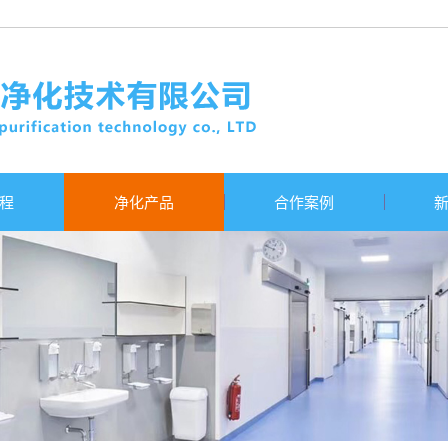
程
净化产品
合作案例