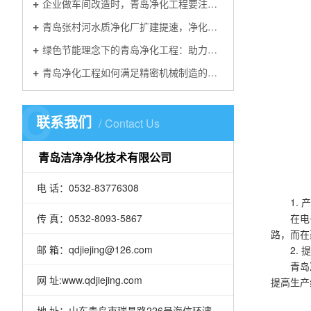
企业做车间改造时，青岛净化工程要注意哪些细节
青岛张村河水质净化厂扩建提速，净化工程选青岛洁净净化
绿色节能理念下的青岛净化工程：助力可持续发展
青岛净化工程如何满足精密机械制造的洁净需求
C
联系我们
Contact Us
青岛洁净净化技术有限公司
电 话：0532-83776308
1.
在电
传 真：0532-8093-5867
路，而在
邮 箱：qdjiejing@126.com
2.
青岛
网 址:www.qdjiejing.com
提高生产
地 址：山东青岛市瑞昌路226号海信环湾